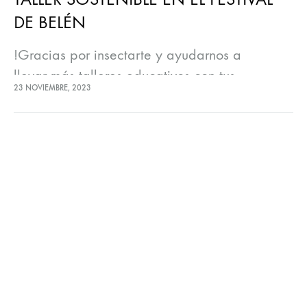
DE BELÉN
!Gracias por insectarte y ayudarnos a
llevar más talleres educativos con tus
23 NOVIEMBRE, 2023
compras!
Nos sumamos al gran Festival de Belén 2023,
con nuestros talleres ecológicos sobre la
importancia de los insectos.