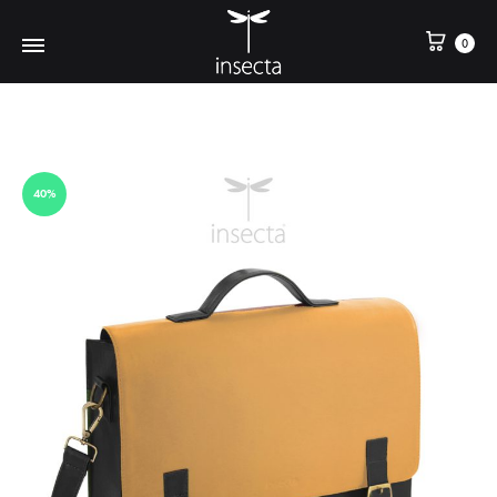
0
40%