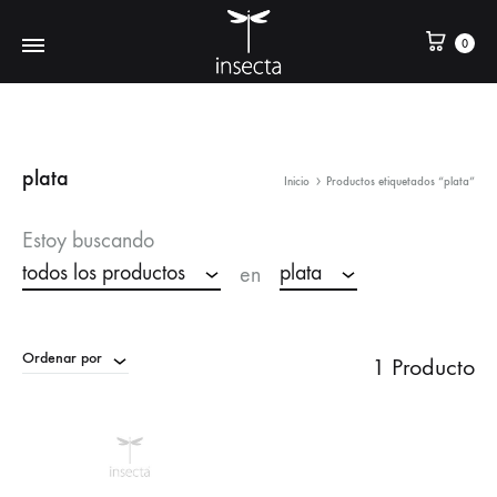
0
plata
Inicio
Productos etiquetados “plata”
Estoy buscando
todos los productos
plata
en
Ordenar por
1 Producto