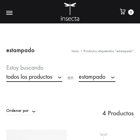
0
estampado
Inicio
Productos etiquetados “estampado”
Estoy buscando
todos los productos
estampado
en
Ordenar por
4 Productos