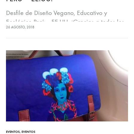
Desfile de Diseño Vegano, Educativo y
Ecológico Perú – EE.UU. ¡Gracias a todos los
26 AGOSTO, 2018
insect@s que asistieron a este evento bonito
donde presentamos nuestra colección de
Cuero Vegetal de Piña…
EVENTOS
,
EVENTOS