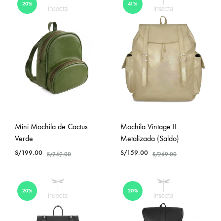
20%
41%
Mini Mochila de Cactus
Mochila Vintage II
Verde
Metalizada (Saldo)
S/
199.00
S/
159.00
S/
249.00
S/
269.00
20%
20%