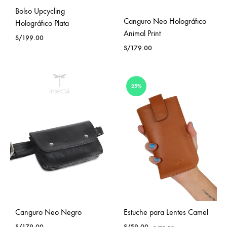
Bolso Upcycling
Canguro Neo Holográfico
Holográfico Plata
Animal Print
S/
199.00
S/
179.00
25%
Canguro Neo Negro
Estuche para Lentes Camel
S/
179.00
S/
59.00