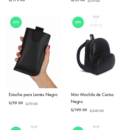
S/
79.00
25%
20%
Estuche para Lentes Negro
Mini Mochila de Cactus
Negro
S/
59.00
S/
79.00
S/
199.00
S/
249.00